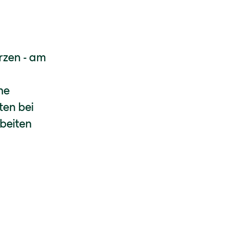
rzen - am
ne
ten bei
beiten