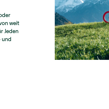
oder
 von weit
ür Jeden
- und