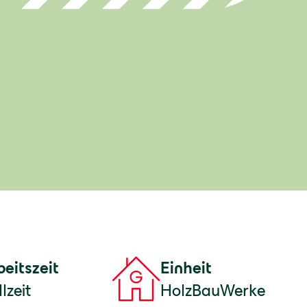
beitszeit
Einheit
lzeit
HolzBauWerke