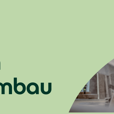
m
embau