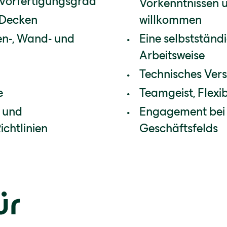
 Vorfertigungsgrad
Vorkenntnissen 
 Decken
willkommen
n-, Wand- und
Eine selbststän
Arbeitsweise
Technisches Ver
e
Teamgeist, Flexi
 und
Engagement bei 
chtlinien
Geschäftsfelds
ür