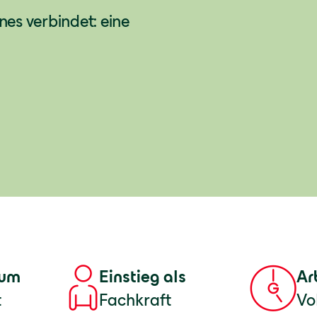
es verbindet: eine
tum
Einstieg als
Ar
t
Fachkraft
Vol