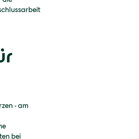
chlussarbeit
ür
rzen - am
ne
ten bei