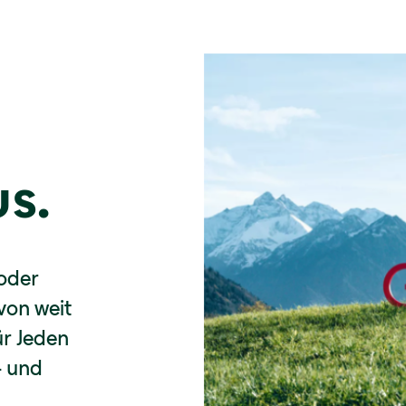
s.
oder
 von weit
ür Jeden
- und