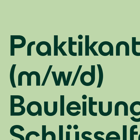
Praktikan
(m/w/d)
Bauleitun
Schlüsself