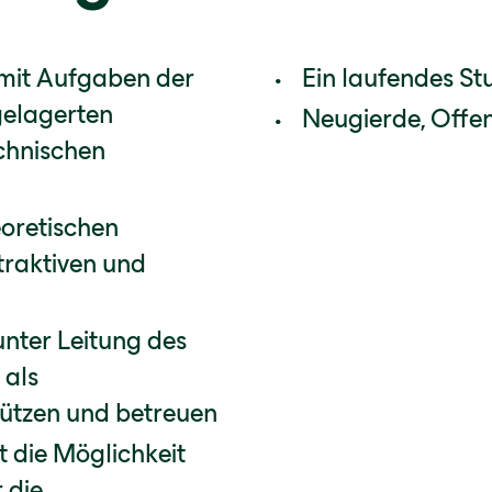
 mit Aufgaben der
Ein laufendes S
gelagerten
Neugierde, Offen
echnischen
oretischen
ttraktiven und
nter Leitung des
 als
tützen und betreuen
 die Möglichkeit
 die