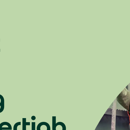
t
g
ertigb