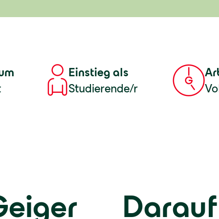
tum
Einstieg als
Ar
t
Studierende/r
Vol
Geiger
Darauf