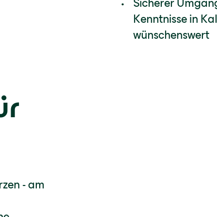
Sicherer Umgang
Kenntnisse in K
wünschenswert
ür
rzen - am
ne