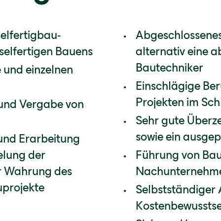
elfertigbau-
Abgeschlossenes
sselfertigen Bauens
alternativ eine
Bautechniker
 und einzelnen
Einschlägige Ber
Projekten im Sch
und Vergabe von
Sehr gute Überz
sowie ein ausge
und Erarbeitung
elung der
Führung von Baus
er Wahrung des
Nachunternehm
uprojekte
Selbstständiger 
Kostenbewusstse