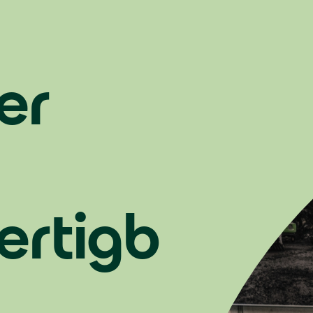
er
ertigb