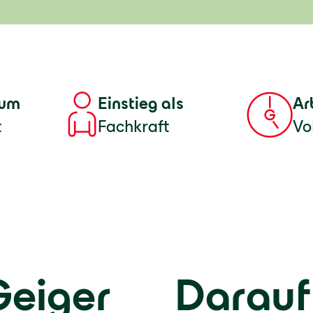
tum
Einstieg als
Ar
t
Fachkraft
Vol
Geiger
Darauf