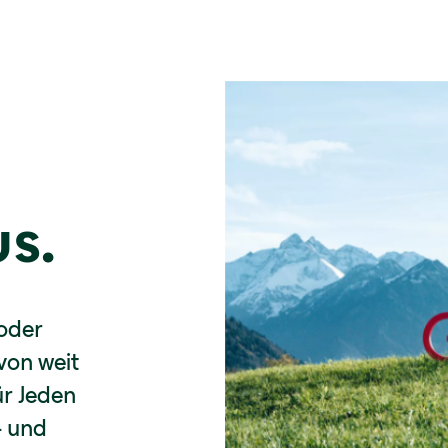
s.
oder
 von weit
ür Jeden
- und